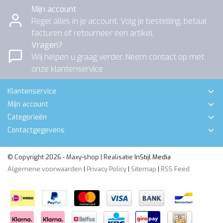
Mijn account
Regel alles in je account. Volg je bestelling, betaal
facturen of retourneer een artikel.
Vragen?
Wij helpen u graag verder. Neem contact op met
onze klantenservice
Klantenservice
Mijn account
Categorieën
Contactgegevens
© Copyright 2026 - Maxy-shop | Realisatie
InStijl Media
Algemene voorwaarden
|
Privacy Policy
|
Sitemap
|
RSS Feed