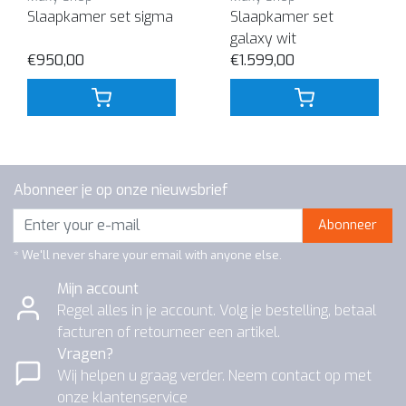
Slaapkamer set sigma
Slaapkamer set
galaxy wit
€950,00
€1.599,00
Abonneer je op onze nieuwsbrief
Abonneer
* We'll never share your email with anyone else.
Mijn account
Regel alles in je account. Volg je bestelling, betaal
facturen of retourneer een artikel.
Vragen?
Wij helpen u graag verder. Neem contact op met
onze klantenservice