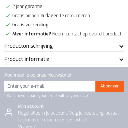
2 jaar
garantie
Gratis binnen
14 dagen
te retourneren
Gratis verzending
Meer informatie?
Neem contact op over dit product
Productomschrijving
Product informatie
Abonneer je op onze nieuwsbrief
Abonneer
* We'll never share your email with anyone else.
Mijn account
Regel alles in je account. Volg je bestelling, betaal
facturen of retourneer een artikel.
Vragen?