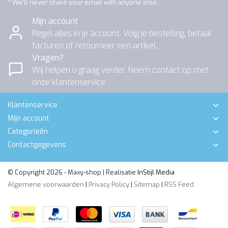
* We'll never share your email with anyone else.
Mijn account
Regel alles in je account. Volg je bestelling, betaal
facturen of retourneer een artikel.
Vragen?
Wij helpen u graag verder. Neem contact op met
onze klantenservice
Klantenservice
Mijn account
Categorieën
Contactgegevens
© Copyright 2026 - Maxy-shop | Realisatie
InStijl Media
Algemene voorwaarden
|
Privacy Policy
|
Sitemap
|
RSS Feed