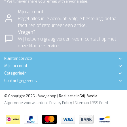
* We'll never share your email with anyone else.
Mijn account
Regel alles in je account. Volg je bestelling, betaal
facturen of retourneer een artikel.
Vragen?
Wij helpen u graag verder. Neem contact op met
onze klantenservice
Klantenservice
Mijn account
Categorieën
Contactgegevens
© Copyright 2026 - Maxy-shop | Realisatie
InStijl Media
Algemene voorwaarden
|
Privacy Policy
|
Sitemap
|
RSS Feed