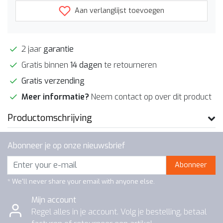
Aan verlanglijst toevoegen
2 jaar
garantie
Gratis binnen
14 dagen
te retourneren
Gratis verzending
Meer informatie?
Neem contact op over dit product
Productomschrijving
Abonneer je op onze nieuwsbrief
Abonneer
* We'll never share your email with anyone else.
Mijn account
Regel alles in je account. Volg je bestelling, betaal