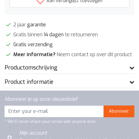
Aan verlanglijst toevoegen
2 jaar
garantie
Gratis binnen
14 dagen
te retourneren
Gratis verzending
Meer informatie?
Neem contact op over dit product
Productomschrijving
Product informatie
Abonneer je op onze nieuwsbrief
Abonneer
* We'll never share your email with anyone else.
Mijn account