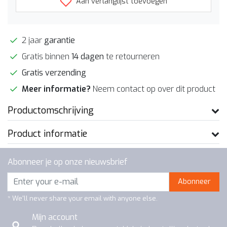
Aan verlanglijst toevoegen
2 jaar
garantie
Gratis binnen
14 dagen
te retourneren
Gratis verzending
Meer informatie?
Neem contact op over dit product
Productomschrijving
Product informatie
Abonneer je op onze nieuwsbrief
Abonneer
* We'll never share your email with anyone else.
Mijn account