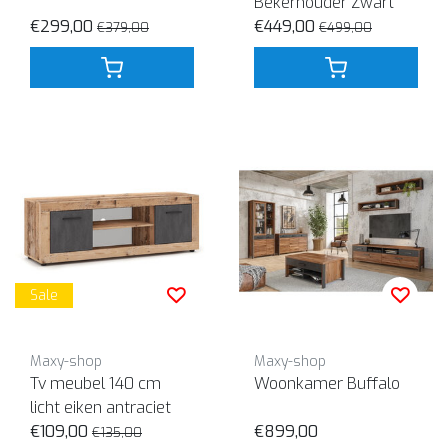
Bekerhouder Zwart
€299,00
€449,00
€379,00
€499,00
Sale
Maxy-shop
Maxy-shop
Tv meubel 140 cm
Woonkamer Buffalo
licht eiken antraciet
€109,00
€899,00
€135,00