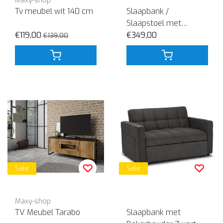
Maxy-shop
Tv meubel wit 140 cm
Slaapbank /
Slaapstoel met
€119,00
Bekerhouder – Grijs
€349,00
€139,00
Sale
Sale
Maxy-shop
TV Meubel Tarabo
Slaapbank met