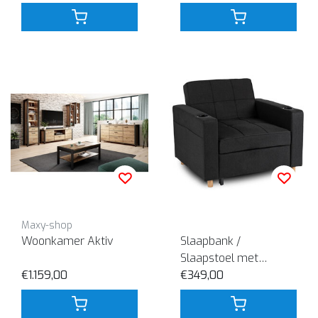
Maxy-shop
Woonkamer Aktiv
Slaapbank /
Slaapstoel met
€1.159,00
Bekerhouder Zwart
€349,00