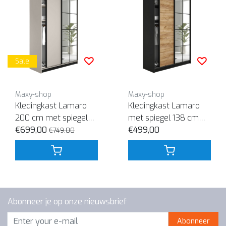
Sale
Maxy-shop
Maxy-shop
Kledingkast Lamaro
Kledingkast Lamaro
200 cm met spiegel
met spiegel 138 cm
Crème
€699,00
zwart eiken
€499,00
€749,00
Abonneer je op onze nieuwsbrief
Abonneer