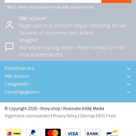
* We'll never share your email with anyone else.
Mijn account
Regel alles in je account. Volg je bestelling, betaal
facturen of retourneer een artikel.
Vragen?
Wij helpen u graag verder. Neem contact op met
onze klantenservice
Klantenservice
Mijn account
Categorieën
Contactgegevens
© Copyright 2026 - Maxy-shop | Realisatie
InStijl Media
Algemene voorwaarden
|
Privacy Policy
|
Sitemap
|
RSS Feed